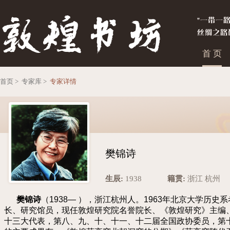
首 页
首页 >
专家库 >
专家详情
樊锦诗
生辰:
1938
籍贯:
浙江 杭州
樊锦诗
（1938— ），浙江杭州人。1963年北京大学
长、研究馆员，现任敦煌研究院名誉院长、《敦煌研究》主编
十三大代表，第八、九、十、十一、十二届全国政协委员，第