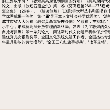
的主要成果有：《敦煌莫高窟北朝洞窟的分期》《莫高窟隋代
论文，出版《敦煌石窟全集》第一卷《莫高窟第266—275
窟全集》（26卷）、《解读敦煌》(13册)等大型丛书和图书
学优秀成果一等奖、第七届“吴玉章人文社会科学优秀奖”、“
成甘肃省人大公布《敦煌莫高窟管理条例》的颁布；主持制定了
示中心，形成莫高窟开放管理的新格局。发表《为了敦煌的久
自觉与担当》等一系列论文，阐述新时代文化遗产科学保护管理
陲优秀儿女银质奖章、全国文化系统先进工作者、全国杰出专业
年最具影响的劳动模范”、“全国三八红旗手标兵”、“改革先锋”