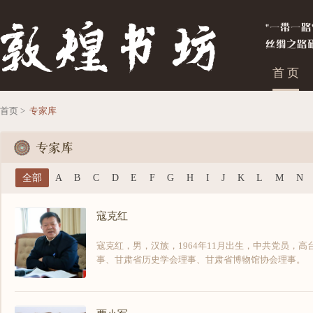
首 页
首页 >
专家库
全部
A
B
C
D
E
F
G
H
I
J
K
L
M
N
寇克红
寇克红，男，汉族，1964年11月出生，中共党员，
事、甘肃省历史学会理事、甘肃省博物馆协会理事。