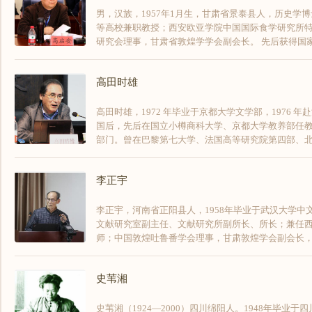
男，汉族，1957年1月生，甘肃省景泰县人，历史
等高校兼职教授；西安欧亚学院中国国际食学研究所
研究会理事，甘肃省敦煌学学会副会长。 先后获得国家社
高田时雄
高田时雄，1972 年毕业于京都大学文学部，1976
国后，先后在国立小樽商科大学、京都大学教养部任教，
部门。曾在巴黎第七大学、法国高等研究院第四部、北京大
李正宇
李正宇，河南省正阳县人，1958年毕业于武汉大学
文献研究室副主任、文献研究所副所长、所长；兼任
师；中国敦煌吐鲁番学会理事，甘肃敦煌学会副会长
史苇湘
史苇湘（1924—2000）四川绵阳人。1948年毕