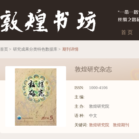
首 页
首页 >
研究成果分类特色数据库 >
期刊详情
敦煌研究杂志
ISSN:
1000-4106
主 编:
主 办:
敦煌研究院
语 种:
中文
关键词:
敦煌研究院
敦煌期刊