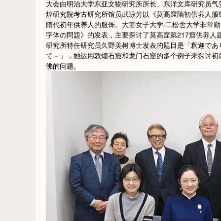
大会由明治大学东亚文物研究所所长、东洋文库研究员气
煌研究院考古研究所馆员武琼芳以《莫高窟隋初供养人服饰》
隋代初年供养人的服饰。大妻女子大学·二松舍大学非常
字体の問題》的发表，主要探讨了莫高窟第217窟供养
研究所特任研究员久野美树博士发表的题目是「釈迦であ
て－」，她运用敦煌石窟和龙门石窟的多个例子来探讨初
佛的问题。