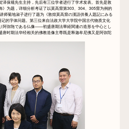
贺泽保规先生主持，先后有三位学者进行了学术发表。首先是敦
为题，详细分析考证了以莫高窟第303、304、305窟为例的
勤讲师菊地淑子进行了题为《敦煌莫高窟の漢語供養人題記にみる
人题记的字体问题。第三位来自法政大学大学院中国古代物质文化
り阿弥陁である仏像——初盛唐期法華経関連の造形を中心とし
盛唐时期法华经相关的佛教造像主尊既是释迦牟尼佛又是阿弥陀