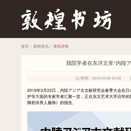
首页 >
新闻资讯 >
资讯详情
我院学者在东洋文库“内陸
时间：2019-05-09 10:06
2019年3月22日，内陸アジア古文献研究会春季大会
护等方面的专家学者汇聚一堂，正在东京艺术大学访学的
隋初供养人服饰》的报告。