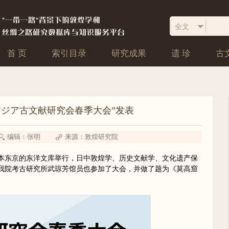
首 页
索引目录
研究成果
遗 珍
古
アジア古文献研究会春季大会”发表
编辑：张明
来源：敦煌研究院
在日本东京的东洋文库举行，日中敦煌学、历史文献学、文化遗产保
我院考古研究所武琼芳馆员也参加了大会，并做了题为《莫高窟