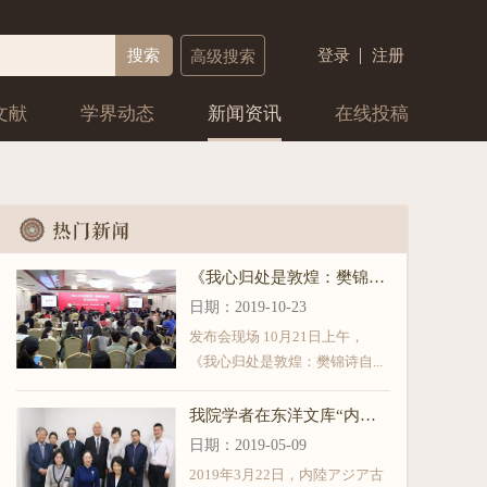
搜索
登录
注册
高级搜索
文献
学界动态
新闻资讯
在线投稿
《我心归处是敦煌：樊锦诗自述》新书发布会在北京大学举行
日期：
2019-10-23
发布会现场 10月21日上午，
《我心归处是敦煌：樊锦诗自...
我院学者在东洋文库“内陸アジア古文献研究会春季大会”发表
日期：
2019-05-09
2019年3月22日，内陸アジア古