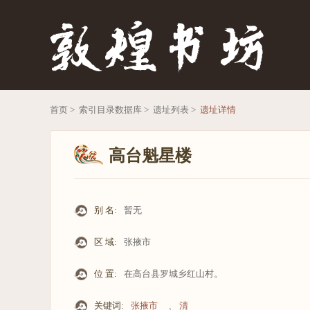
首页 >
索引目录数据库 >
遗址列表 >
遗址详情
高台魁星楼
别 名:
暂无
区 域:
张掖市
位 置:
在高台县罗城乡红山村。
关键词:
张掖市
、
清