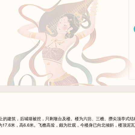
的建筑，后城墙被挖，只剩墩台及楼。楼为六坊、三檐、攒尖顶亭式结构，总
各为17.6米，高6.6米。飞檐高耸，颇为壮观，今楼身已向北倾斜，楼顶