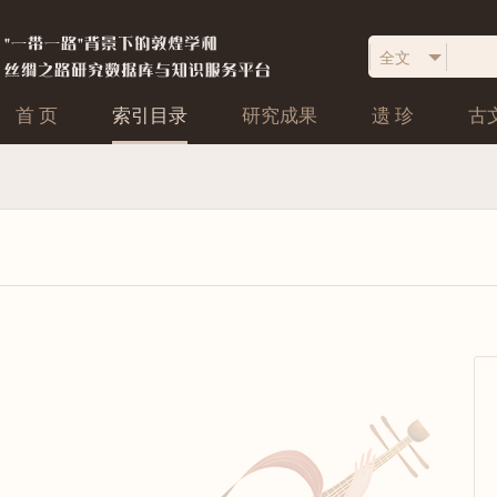
首 页
索引目录
研究成果
遗 珍
古